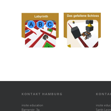
KONTAKT HAMBURG
KONTA
insite education
insite educ
Barnerstr. 3a
Sankt-Leon