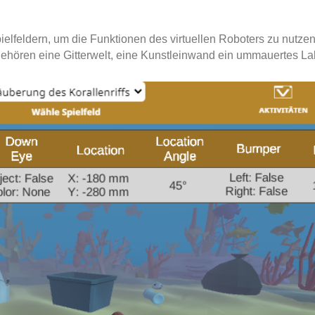
elfeldern, um die Funktionen des virtuellen Roboters zu nutze
gehören eine Gitterwelt, eine Kunstleinwand ein ummauertes Lab