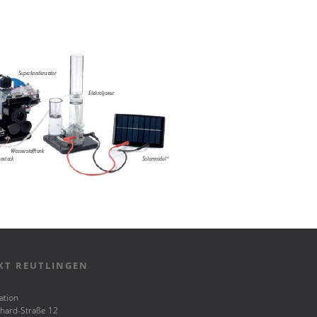
KT REUTLINGEN
ation
hard-Straße 12