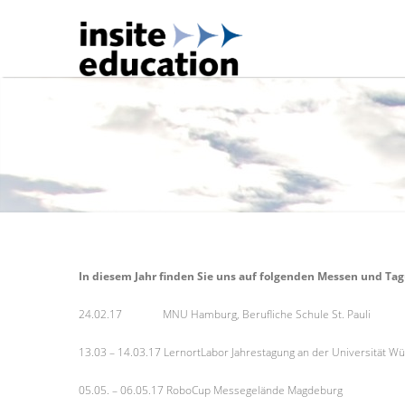
In diesem Jahr finden Sie uns auf folgenden Messen und Tag
24.02.17 MNU Hamburg, Berufliche Schule St. Pauli
13.03 – 14.03.17 LernortLabor Jahrestagung an der Universität W
05.05. – 06.05.17 RoboCup Messegelände Magdeburg