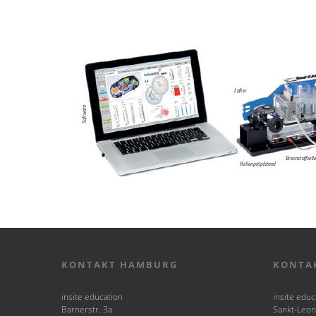
KONTAKT HAMBURG
KONTA
insite education
insite educ
Barnerstr. 3a
Sankt-Leon